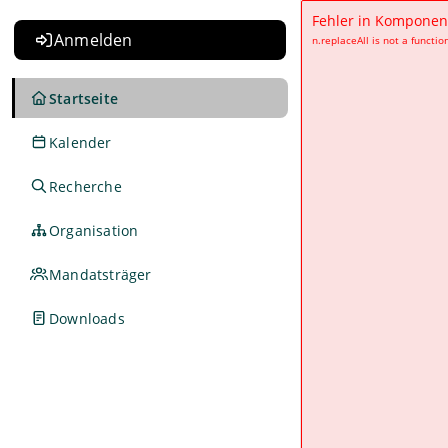
Fehler in Komponen
Anmelden
n.replaceAll is not a functio
Startseite
Kalender
Recherche
Organisation
Mandatsträger
Downloads